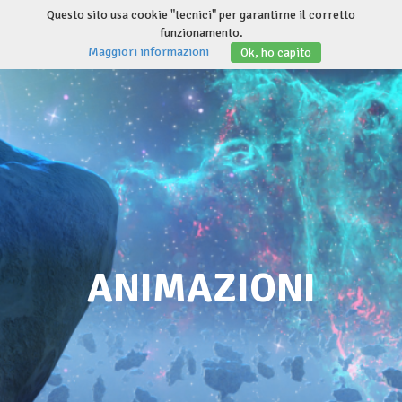
Salta
Questo sito usa cookie "tecnici" per garantirne il corretto
al
funzionamento.
Invert
contenuto
Maggiori informazioni
Ok, ho capito
navig
ANIMAZIONI