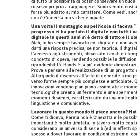
di tutto la possibilità di poter conservare un buon 
riuscivo proprio a raggiungere. Sono venuto così
forse più adatto al mio carattere. Come vedi, anch
non è Cinecittà ma va bene uguale..
Una volta il montaggio su pellicola si faceva “
progresso ci ha portato il digitale con tutti i
digitale in questi anni si è detto di tutto e il c
Mah, io ho sempre lavorato col digitale e non aven
darti una risposta precisa, se non teorica. Il digit
l’accesso agli strumenti, abbassato i costi e i te
concetto di opera, rendendo possibile la diffusion
riproducibilità. Hands è la più evidente dimostraz
Prova a pensare alla realizzazione di un progett
Allargando il discorso all’arte in generale a me 
verso forme sempre più complesse e articolate. Qu
innovazioni vengono pian piano assimilate e mome
tecnologiche creano un fermento e una sperimentaz
momenti dinamici, caratterizzato da una molteplic
linguistiche e comunicative.
Lavorare in questo mondo ti piace ancora? Hai 
Come ti dicevo, Parma non è Cinecittà e le possibi
importanti è molto limitata. Io lavoro molto con le
considerano un universo di serie b (ed in effetti sp
spesso a dover lavorare in condizioni estreme, con