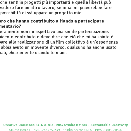
che senti in progetti più importanti e quella libertà può
desidero fare un altro lavoro, semmai mi piacerebbe fare
ossibilità di sviluppare un progetto mio.
oro che hanno contribuito a Hands a partecipare
umentario?
eramente non mi aspettavo una simile partecipazione.
ccolo contributo e devo dire che ciò che mi ha spinto è
are alla realizzazione di un film collettivo è un’esperienza
no abbia avuto un movente diverso, qualcuno ha anche usato
nali, chiaramente usando le mani.
Creative Commons BY-NC-ND - 2014 Studio Kairòs - Sustainable Creativity
Studio Kairòs - P.IVA 02444750349 - Studio Kairos SRLS - P.IVA 02805020340