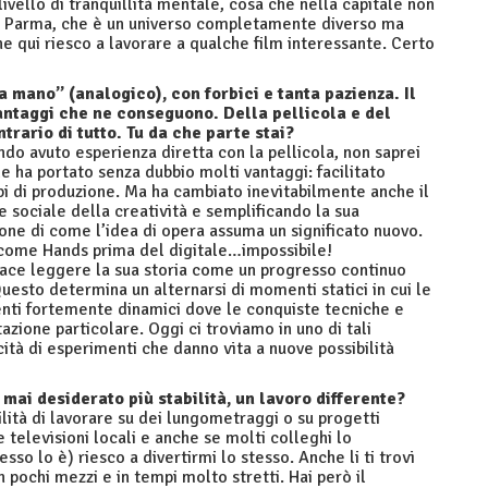
livello di tranquillità mentale, cosa che nella capitale non
 a Parma, che è un universo completamente diverso ma
e qui riesco a lavorare a qualche film interessante. Certo
a mano” (analogico), con forbici e tanta pazienza. Il
 vantaggi che ne conseguono. Della pellicola e del
ontrario di tutto. Tu da che parte stai?
do avuto esperienza diretta con la pellicola, non saprei
ale ha portato senza dubbio molti vantaggi: facilitato
mpi di produzione. Ma ha cambiato inevitabilmente anche il
e sociale della creatività e semplificando la sua
ione di come l’idea di opera assuma un significato nuovo.
o come Hands prima del digitale…impossibile!
piace leggere la sua storia come un progresso continuo
esto determina un alternarsi di momenti statici in cui le
nti fortemente dinamici dove le conquiste tecniche e
ione particolare. Oggi ci troviamo in uno di tali
ità di esperimenti che danno vita a nuove possibilità
mai desiderato più stabilità, un lavoro differente?
lità di lavorare su dei lungometraggi o su progetti
 televisioni locali e anche se molti colleghi lo
esso lo è) riesco a divertirmi lo stesso. Anche li ti trovi
 pochi mezzi e in tempi molto stretti. Hai però il