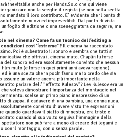
 sarà inevitabile anche per Hands.Solo che qui viene
iorganizzare non la sceglie il regista (se non nella scelta
no mandato il loro contributo. E’ evidente che il punto di
assolutamente nuovi ed imprevedibili. Dal punto di vista
i un foglio di edizione o una sceneggiatura da seguire, ma
so.
le nel cinema? Come fa un tecnico dell’editing a
 condizioni così “estreme”?
Il cinema ha raccontato
issimo. Poi è subentrato il sonoro e sembra che tutti si
unicativa che offriva il cinema muto. Chaplin fu forse
poca del sonoro ed era assolutamente convinto che nessun
film muto (e forse in quei primi anni aveva ragione).
ed è una scelta che in pochi fanno ma io credo che sia
io assume un valore ancora più importante nella
sentito parlare dell’ ”effetto Kulesov”? Lev Kulesov era un
rso che voleva dimostrare l’importanza del montaggio nel
perimento: scelse un primo piano inespressivo di un
atto di zuppa, il cadavere di una bambina, una donna nuda.
ò assolutamente convinto di avere visto tre espressioni
me quando guardava il piatto di minestra, era triste e
citato quando al suo volto seguiva l’immagine della
o spettatore non può fare a meno di creare dei legami e
rlo con il montaggio, con o senza parole.