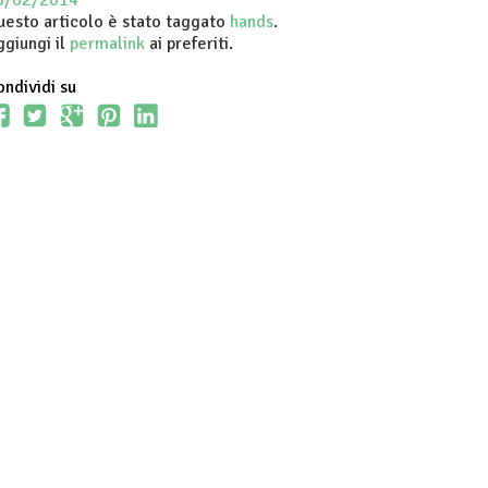
6/02/2014
uesto articolo è stato taggato
hands
.
ggiungi il
permalink
ai preferiti.
ndividi su