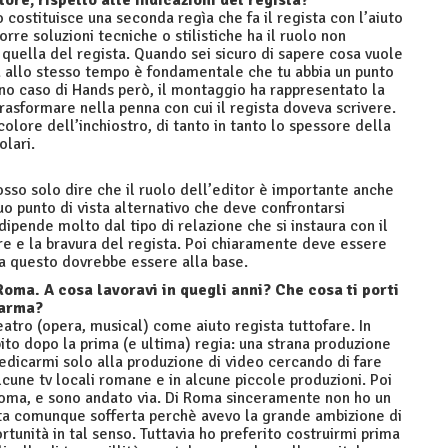
ore, rispetto alle indicazioni del regista?
costituisce una seconda regìa che fa il regista con l’aiuto
re soluzioni tecniche o stilistiche ha il ruolo non
 quella del regista. Quando sei sicuro di sapere cosa vuole
a allo stesso tempo è fondamentale che tu abbia un punto
ano caso di Hands però, il montaggio ha rappresentato la
trasformare nella penna con cui il regista doveva scrivere.
lore dell’inchiostro, di tanto in tanto lo spessore della
olari.
osso solo dire che il ruolo dell’editor è importante anche
uo punto di vista alternativo che deve confrontarsi
dipende molto dal tipo di relazione che si instaura con il
re e la bravura del regista. Poi chiaramente deve essere
ma questo dovrebbe essere alla base.
Roma. A cosa lavoravi in quegli anni? Che cosa ti porti
Parma?
eatro (opera, musical) come aiuto regista tuttofare. In
ito dopo la prima (e ultima) regia: una strana produzione
dedicarmi solo alla produzione di video cercando di fare
lcune tv locali romane e in alcune piccole produzioni. Poi
Roma, e sono andato via. Di Roma sinceramente non ho un
lta comunque sofferta perchè avevo la grande ambizione di
tunità in tal senso. Tuttavia ho preferito costruirmi prima