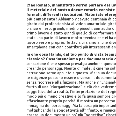
Ciao Renato, innanzitutto vorrei parlare del l
Il meteriale del nostro documentario consiste i
formati, differenti risoluzioni. Materiale ete
più complicato?
Abbiamo ricevuto centinaia di cont
girato dal professionista al video amatoriale girato 
bianco e nero, grandi, medi o piccoli, con audio o 
primo lavoro è stato quindi quello di conformare t
stata una parte di lavoro molto tecnica che ci ha o
lavoro vero e proprio. Tuttavia ci siamo anche dive
smartphone con cui i contributi più interessanti era
In che cosa Hands, dal tuo punto di vista tecni
classico? Cosa intendiamo per documentario 
sensazione è che spesso prevalga anche in questo 
creando personaggi. Niente di male: il cinema sol
narrazione serve appunto a questo. Ma in un docum
le esigenze possono essere diverse. Il documentari
senza ricorrere alla finzione. Ma anche rinunciand
frutto di una “riorganizzazione” e ciò che vedrem
soggettiva della realtà, l’interpretazione del regi
modo più o meno creativo e lo fa quasi sempre c
affascinante proprio perchè ti mostra un percorso a
immagina dei personaggi.Ma la cosa più importante
moltiplicando la soggettività all’infinito, e rinunc
essere un documento un po’ più “oggettivo” rispetto 