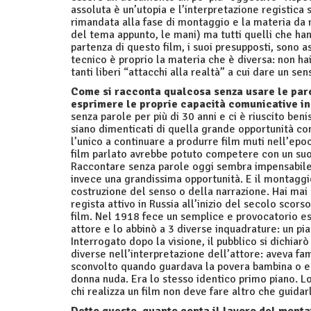
assoluta è un’utopia e l’interpretazione registica
rimandata alla fase di montaggio e la materia da r
del tema appunto, le mani) ma tutti quelli che han
partenza di questo film, i suoi presupposti, sono 
tecnico è proprio la materia che è diversa: non ha
tanti liberi “attacchi alla realtà” a cui dare un sen
Come si racconta qualcosa senza usare le paro
esprimere le proprie capacità comunicative in
senza parole per più di 30 anni e ci è riuscito ben
siano dimenticati di quella grande opportunità com
l’unico a continuare a produrre film muti nell’e
film parlato avrebbe potuto competere con un suo 
Raccontare senza parole oggi sembra impensabile 
invece una grandissima opportunità. E il montagg
costruzione del senso o della narrazione. Hai mai 
regista attivo in Russia all’inizio del secolo sco
film. Nel 1918 fece un semplice e provocatorio es
attore e lo abbinò a 3 diverse inquadrature: un pi
Interrogato dopo la visione, il pubblico si dichiar
diverse nell’interpretazione dell’attore: aveva fa
sconvolto quando guardava la povera bambina o ec
donna nuda. Era lo stesso identico primo piano. L
chi realizza un film non deve fare altro che guida