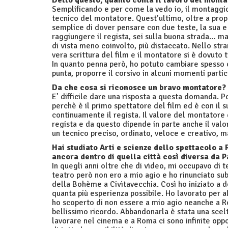
Detto questo, quanto conta il lavoro del montat
Semplificando e per come la vedo io, il montaggio 
tecnico del montatore. Quest’ultimo, oltre a propor
semplice di dover pensare con due teste, la sua e
raggiungere il regista, sei sulla buona strada… m
di vista meno coinvolto, più distaccato. Nello str
vera scrittura del film e il montatore si è dovuto 
In quanto penna però, ho potuto cambiare spesso co
punta, proporre il corsivo in alcuni momenti partic
Da che cosa si riconosce un bravo montatore?
E’ difficile dare una risposta a questa domanda. P
perchè è il primo spettatore del film ed è con il s
continuamente il regista. Il valore del montatore 
regista e da questo dipende in parte anche il valo
un tecnico preciso, ordinato, veloce e creativo, 
Hai studiato Arti e scienze dello spettacolo a 
ancora dentro di quella città così diversa da 
In quegli anni oltre che di video, mi occupavo di t
teatro però non ero a mio agio e ho rinunciato sub
della Bohème a Civitavecchia. Così ho iniziato a 
quanta più esperienza possibile. Ho lavorato per a
ho scoperto di non essere a mio agio neanche a 
bellissimo ricordo. Abbandonarla è stata una sce
lavorare nel cinema e a Roma ci sono infinite oppor