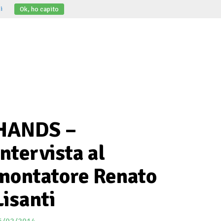
i
Ok, ho capito
HANDS –
Intervista al
montatore Renato
Lisanti