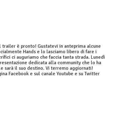
 trailer è pronto! Gustatevi in anteprima alcune
icialmente Hands e lo lasciamo libero di fare i
crifici ci auguriamo che faccia tanta strada. Lunedì
presentazione dedicata alla community che lo ha
le sarà il suo destino. Vi terremo aggiornati!
agina Facebook e sul canale Youtube e su Twitter