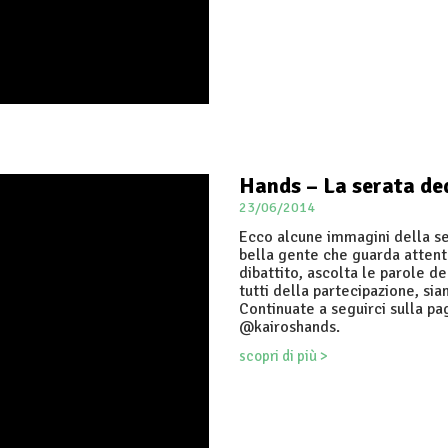
Hands – La serata ded
23/06/2014
Ecco alcune immagini della ser
bella gente che guarda attenta
dibattito, ascolta le parole d
tutti della partecipazione, s
Continuate a seguirci sulla p
@kairoshands.
scopri di più >