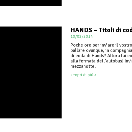
HANDS – Titoli di co
10/02/2014
Poche ore per inviare il vostr
ballare ovunque, in compagnia,
di coda di Hands? Allora fai 
alla fermata dell’autobus! Invi
mezzanotte.
scopri di più >