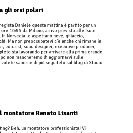
 gli orsi polari
regista Daniele questa mattina è partito per un
 ore 10:55 da Milano, arrivo previsto alle Isole
 In Norvegia lo aspettano neve, ghiaccio,
chi. Ma non preoccupatevi c’è anche chi rimane in
itor, colorist, soud designer, executive producer,
mpleto sta lavorando per arrivare alla prima grande
mpo non mancheremo di aggiornarvi sulle
e volete saperne di più seguitelo sul blog di Studio
l montatore Renato Lisanti
diting? Beh, un montatore professionista! Vi