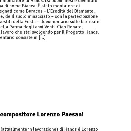
l montatore di Hands. Da pochi mesi è diventato
na di nome Bianca. È stato montatore di
gnati come Buracos – L’Eredità del Diamante,
le, de Il suolo minacciato – con la partecipazione
 vestiti della Festa – documentario sulle barricate
nella Parma degli anni Venti. Ciao Renato,
l lavoro che stai svolgendo per il Progetto Hands.
entario consiste in […]
l compositore Lorenzo Paesani
 (attualmente in lavorazione) di Hands é Lorenzo