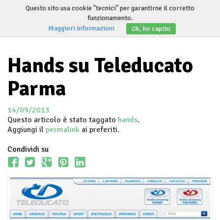
Salta
Questo sito usa cookie "tecnici" per garantirne il corretto
al
funzionamento.
Invert
contenuto
Maggiori informazioni
Ok, ho capito
navig
Hands su Teleducato
Parma
14/09/2013
Questo articolo è stato taggato
hands
.
Aggiungi il
permalink
ai preferiti.
Condividi su