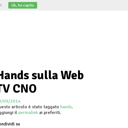
i
Ok, ho capito
Hands sulla Web
TV CNO
0/09/2014
uesto articolo è stato taggato
hands
.
ggiungi il
permalink
ai preferiti.
ndividi su