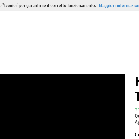
e "tecnici" per garantirne il corretto funzionamento.
Maggiori informazion
3
Q
A
Co