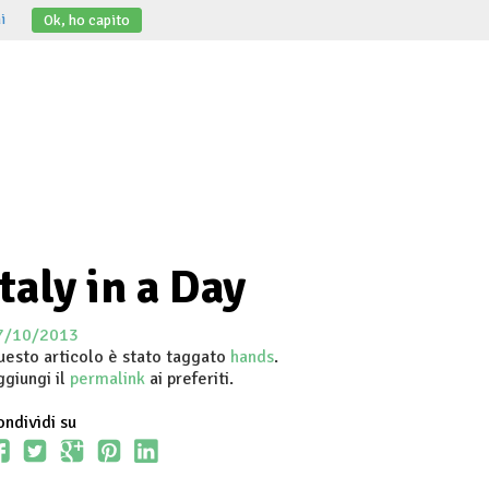
i
Ok, ho capito
Italy in a Day
7/10/2013
uesto articolo è stato taggato
hands
.
ggiungi il
permalink
ai preferiti.
ndividi su