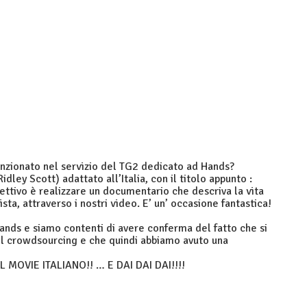
enzionato nel servizio del TG2 dedicato ad Hands?
Ridley Scott) adattato all’Italia, con il titolo appunto :
biettivo è realizzare un documentario che descriva la vita
ista, attraverso i nostri video. E’ un’ occasione fantastica!
Hands e siamo contenti di avere conferma del fatto che si
del crowdsourcing e che quindi abbiamo avuto una
AL MOVIE ITALIANO!! … E DAI DAI DAI!!!!