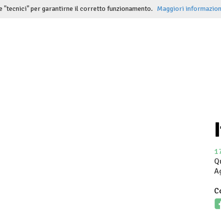
e "tecnici" per garantirne il corretto funzionamento.
Maggiori informazion
1
Q
A
Co