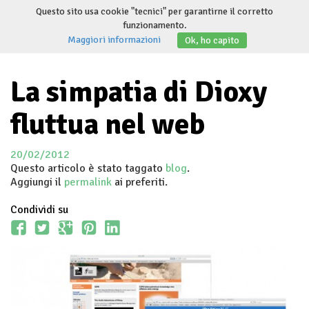
Salta
Questo sito usa cookie "tecnici" per garantirne il corretto
al
funzionamento.
Invert
contenuto
Maggiori informazioni
Ok, ho capito
navig
La simpatia di Dioxy
fluttua nel web
20/02/2012
Questo articolo è stato taggato
blog
.
Aggiungi il
permalink
ai preferiti.
Condividi su