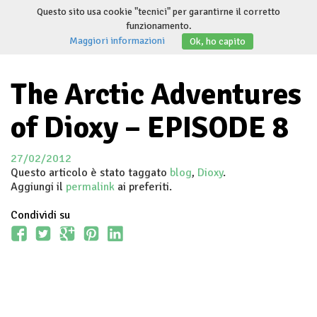
Salta
Questo sito usa cookie "tecnici" per garantirne il corretto
al
funzionamento.
Invert
contenuto
Maggiori informazioni
Ok, ho capito
navig
The Arctic Adventures
of Dioxy – EPISODE 8
27/02/2012
Questo articolo è stato taggato
blog
,
Dioxy
.
Aggiungi il
permalink
ai preferiti.
Condividi su